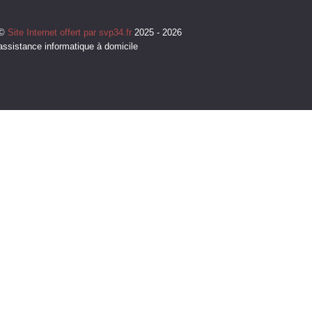
©
Site Internet offert par svp34.fr
2025 - 2026
assistance informatique à domicile