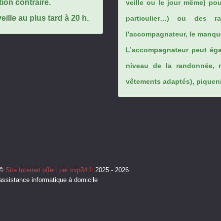
tion contraire.
veille ou le jour même) po
ille au plus tard à 20 h.
particulier…) ou des rai
l'accompagnateur, le manque
L’accompagnateur peut éga
niveau de la randonnée, 
vêtements adaptés), piqueniq
©
Site Internet offert par svp34.fr
2025 - 2026
assistance informatique à domicile