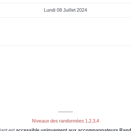
Lundi 08 Juillet 2024
----------
Niveaux des randonnées 1,2,3,4
iant est
accessible uniquement aux accompagnateurs Rando