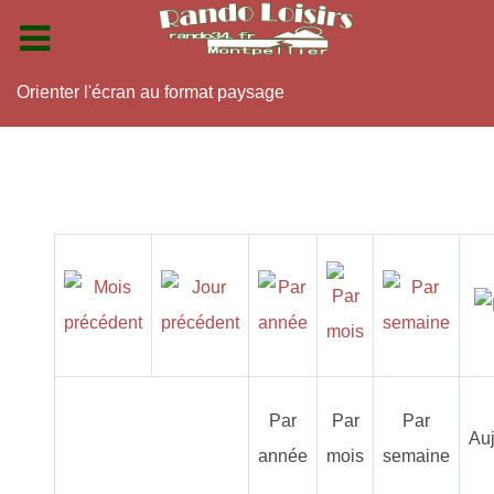
Orienter l'écran au format paysage
Par
Par
Par
Auj
année
mois
semaine