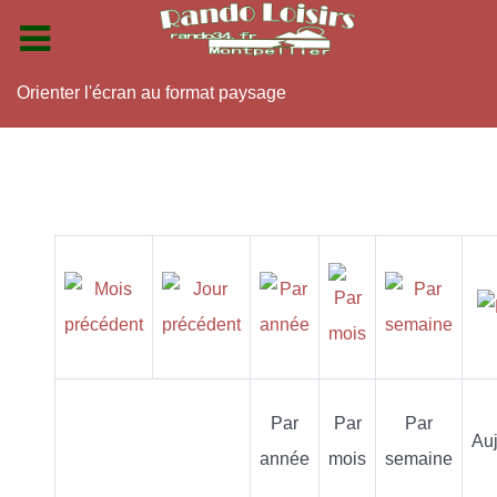
Orienter l'écran au format paysage
Par
Par
Par
Auj
année
mois
semaine