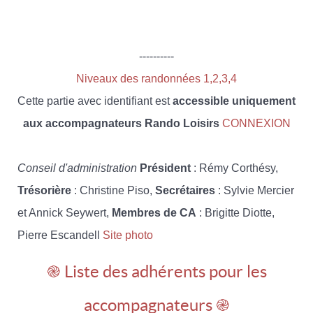
----------
Niveaux des randonnées 1,2,3,4
Cette partie avec identifiant est
accessible uniquement
aux accompagnateurs Rando Loisirs
CONNEXION
Conseil d'administration
Président
: Rémy Corthésy,
Trésorière
: Christine Piso,
Secrétaires
: Sylvie Mercier
et Annick Seywert,
Membres de CA
: Brigitte Diotte,
Pierre Escandell
Site photo
֎ Liste des adhérents pour les
accompagnateurs ֎