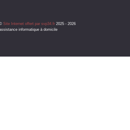
©
Site Internet offert par svp34.fr
2025 - 2026
assistance informatique à domicile