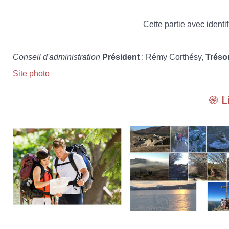
Cette partie avec identif
Conseil d'administration
Président
: Rémy Corthésy,
Tréso
Site photo
֎ L