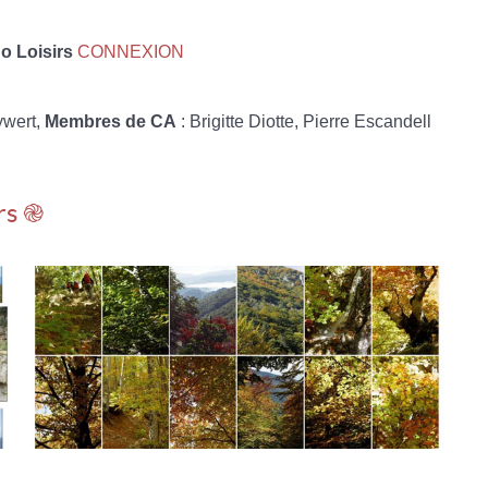
 Loisirs
CONNEXION
ywert,
Membres de CA
: Brigitte Diotte, Pierre Escandell
rs ֎