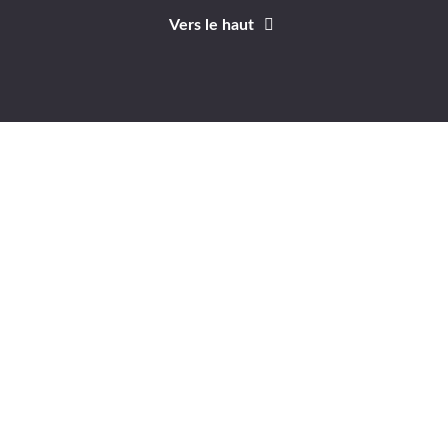
Vers le haut
Identifiant
Mot de passe
A