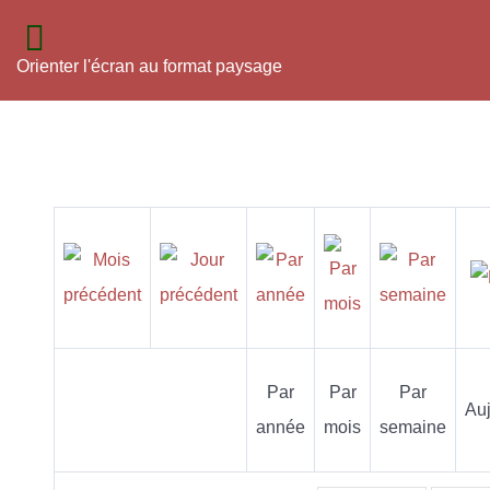
Orienter l'écran au format paysage
Par
Par
Par
Auj
année
mois
semaine