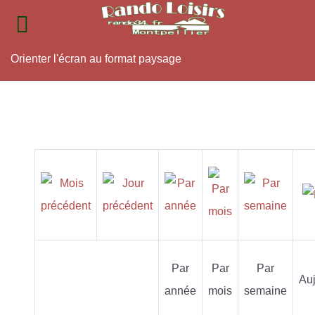
Orienter l'écran au format paysage
Par
Par
Par
Auj
année
mois
semaine