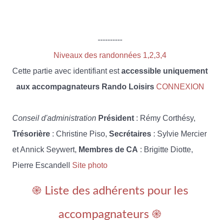
----------
Niveaux des randonnées 1,2,3,4
Cette partie avec identifiant est
accessible uniquement
aux accompagnateurs Rando Loisirs
CONNEXION
Conseil d'administration
Président
: Rémy Corthésy,
Trésorière
: Christine Piso,
Secrétaires
: Sylvie Mercier
et Annick Seywert,
Membres de CA
: Brigitte Diotte,
Pierre Escandell
Site photo
֎ Liste des adhérents pour les
accompagnateurs ֎