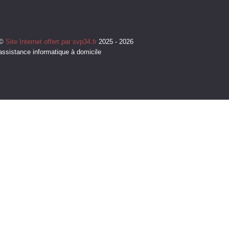
©
Site Internet offert par svp34.fr
2025 - 2026
assistance informatique à domicile