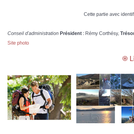
Cette partie avec identif
Conseil d'administration
Président
: Rémy Corthésy,
Tréso
Site photo
֎ L