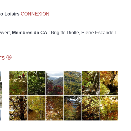
 Loisirs
CONNEXION
ywert,
Membres de CA
: Brigitte Diotte, Pierre Escandell
rs ֎