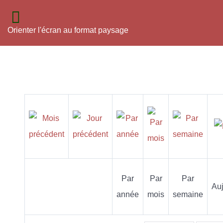
Orienter l'écran au format paysage
Par
Par
Par
Auj
année
mois
semaine