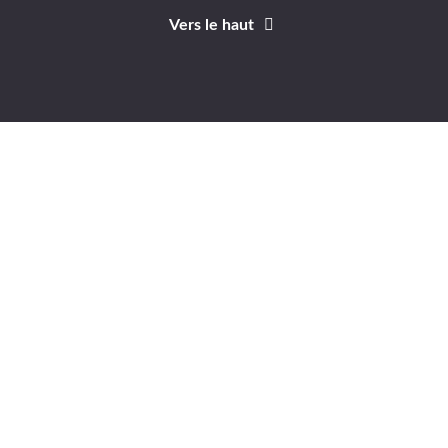
Vers le haut
Identifiant
Mot de passe
A