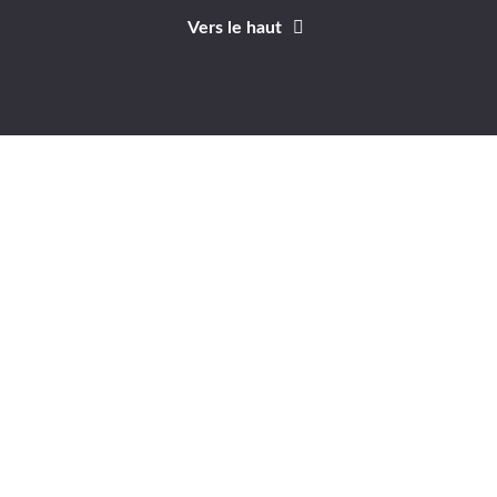
Vers le haut
Identifiant
Mot de passe
A