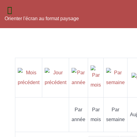
Orienter l'écran au format paysage
Par
Par
Par
Auj
année
mois
semaine