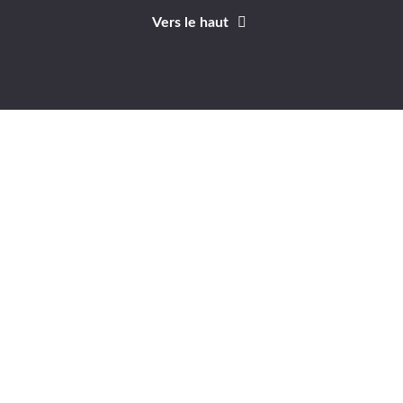
Vers le haut
Identifiant
Mot de passe
A