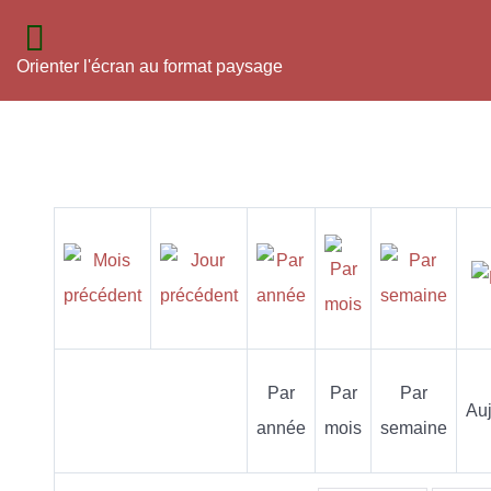
Orienter l'écran au format paysage
Par
Par
Par
Auj
année
mois
semaine