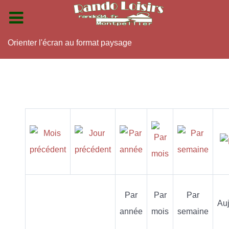
Orienter l'écran au format paysage
Par
Par
Par
Auj
année
mois
semaine