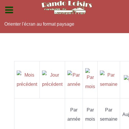
Orienter l'écran au format paysage
Par
Par
Par
Auj
année
mois
semaine