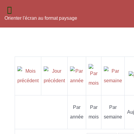
Orienter l'écran au format paysage
Par
Par
Par
Auj
année
mois
semaine