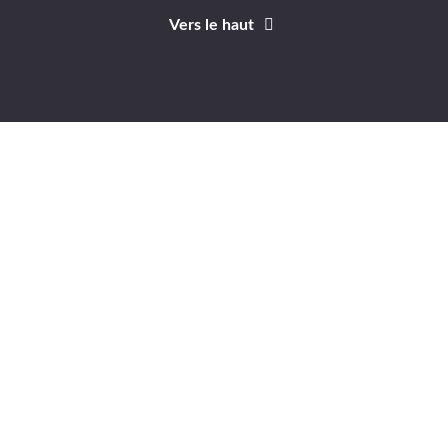
Vers le haut
Identifiant
Mot de passe
A