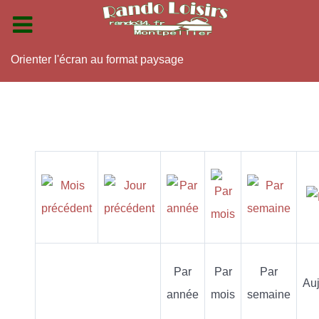
Orienter l'écran au format paysage
Par
Par
Par
Auj
année
mois
semaine