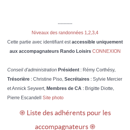
----------
Niveaux des randonnées 1,2,3,4
Cette partie avec identifiant est
accessible uniquement
aux accompagnateurs Rando Loisirs
CONNEXION
Conseil d'administration
Président
: Rémy Corthésy,
Trésorière
: Christine Piso,
Secrétaires
: Sylvie Mercier
et Annick Seywert,
Membres de CA
: Brigitte Diotte,
Pierre Escandell
Site photo
֎ Liste des adhérents pour les
accompagnateurs ֎