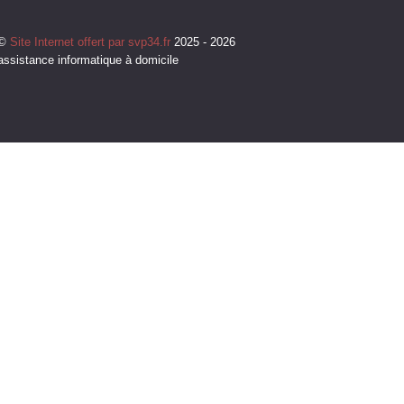
©
Site Internet offert par svp34.fr
2025 - 2026
assistance informatique à domicile