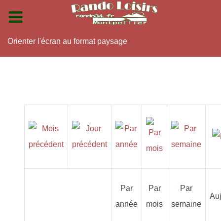
Orienter l'écran au format paysage
Par
Par
Par
Auj
année
mois
semaine