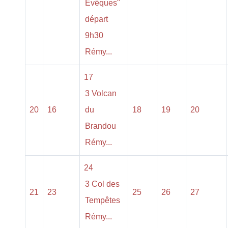
Évêques"
départ
9h30
Rémy...
17
3 Volcan
20
16
du
18
19
20
Brandou
Rémy...
24
3 Col des
21
23
25
26
27
Tempêtes
Rémy...