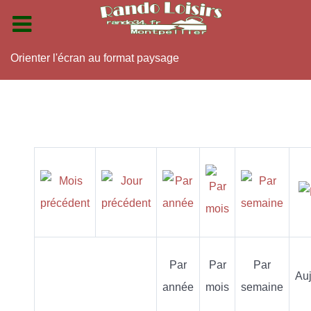
Orienter l'écran au format paysage
Par
Par
Par
Auj
année
mois
semaine