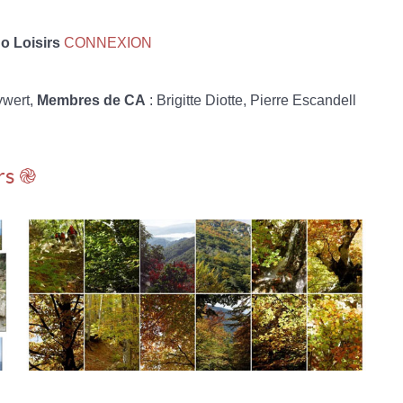
 Loisirs
CONNEXION
ywert,
Membres de CA
: Brigitte Diotte, Pierre Escandell
rs ֎