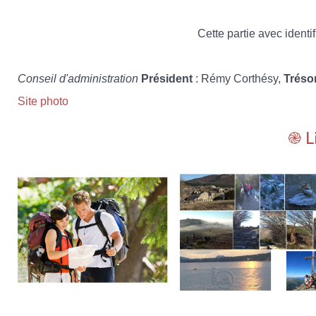
Cette partie avec identif
Conseil d'administration
Président
: Rémy Corthésy,
Tréso
Site photo
֎ L