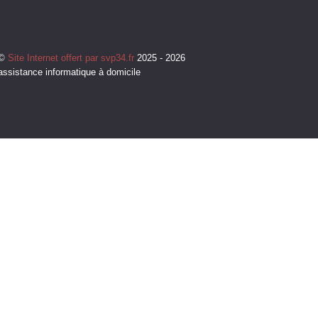
©
Site Internet offert par svp34.fr
2025 - 2026
assistance informatique à domicile