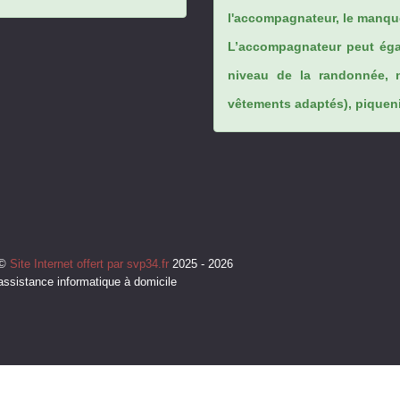
l'accompagnateur, le manque
L’accompagnateur peut éga
niveau de la randonnée, 
vêtements adaptés), piqueniq
©
Site Internet offert par svp34.fr
2025 - 2026
assistance informatique à domicile