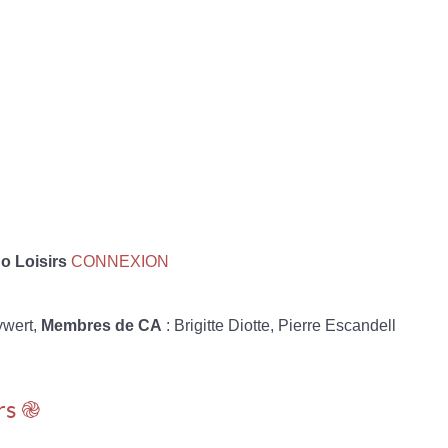
 Loisirs
CONNEXION
ywert,
Membres de CA
: Brigitte Diotte, Pierre Escandell
rs ֎