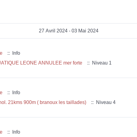
27 Avril 2024 - 03 Mai 2024
ue
:: Info
TIQUE LEONE ANNULEE mer forte
:: Niveau 1
ue
:: Info
4 . brevet cévenol. 21kms 900m ( branoux les taillades)
:: Niveau 4
ue
:: Info