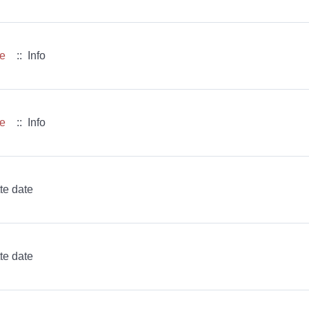
ue
:: Info
ue
:: Info
te date
te date