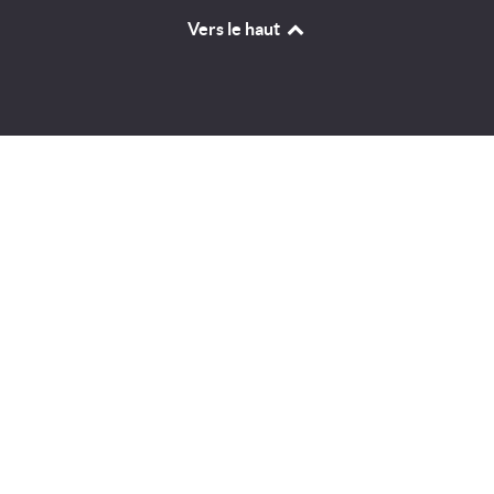
Vers le haut
Identifiant
Mot de passe
A