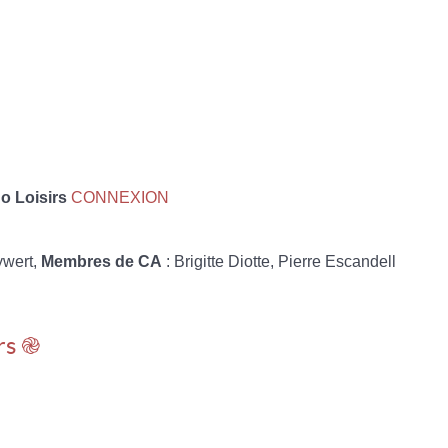
 Loisirs
CONNEXION
ywert,
Membres de CA
: Brigitte Diotte, Pierre Escandell
rs ֎