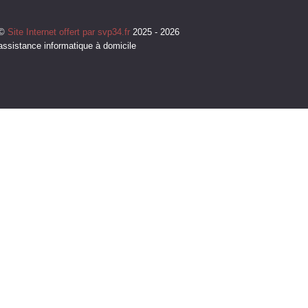
©
Site Internet offert par svp34.fr
2025 - 2026
assistance informatique à domicile