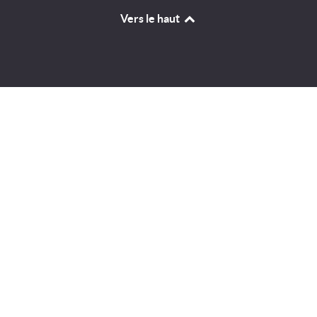
Vers le haut
Identifiant
Mot de passe
A