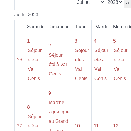
Al
Juillet 2023
Samedi
Dimanche
Lundi
Mardi
Mercred
1
3
4
5
2
Séjour
Séjour
Séjour
Séjour
Séjour
26
été à
été à
été à
été à
été à Val
Val
Val
Val
Val
Cenis
Cenis
Cenis
Cenis
Cenis
9
Marche
8
aquatique
Séjour
au Grand
27
été à
10
11
12
Travers