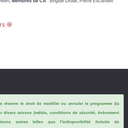
ywert,
Membres de CA
: Brigitte Diotte, Pierre Escandell
rs ֎
se réserve le droit de modifier ou annuler le programme (la
ur divers raisons (météo, conditions de sécurité, évènement
sons autres telles que l’indisponibilité fortuite de