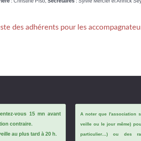
rière
: Christine Piso,
Secrétaires
: Sylvie Mercier et Annick Se
iste des adhérents pour les accompagnateu
ésentez-vous 15 mn avant
A noter que l'association 
tion contraire.
veille ou le jour même) po
ille au plus tard à 20 h.
particulier…) ou des rai