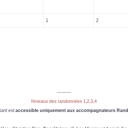
1
1
2
----------
Niveaux des randonnées 1,2,3,4
iant est
accessible uniquement aux accompagnateurs Rando