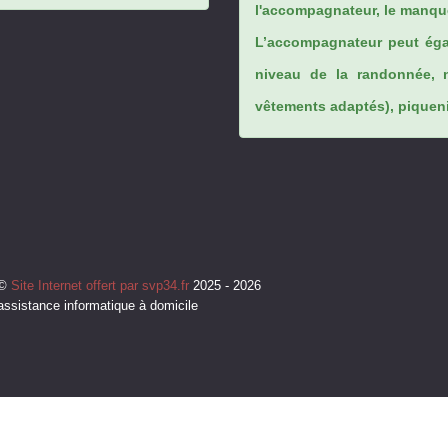
l'accompagnateur, le manque
L’accompagnateur peut éga
niveau de la randonnée, 
vêtements adaptés), piqueniq
©
Site Internet offert par svp34.fr
2025 - 2026
assistance informatique à domicile