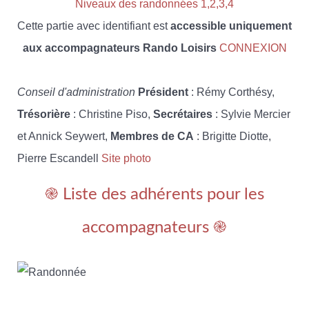
Niveaux des randonnées 1,2,3,4
Cette partie avec identifiant est
accessible uniquement
aux accompagnateurs Rando Loisirs
CONNEXION
Conseil d'administration
Président
: Rémy Corthésy,
Trésorière
: Christine Piso,
Secrétaires
: Sylvie Mercier
et Annick Seywert,
Membres de CA
: Brigitte Diotte,
Pierre Escandell
Site photo
֎ Liste des adhérents pour les
accompagnateurs ֎