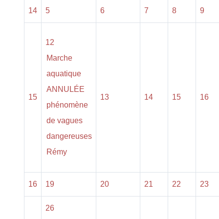
14
5
6
7
8
9
12
Marche
aquatique
ANNULÉE
15
13
14
15
16
phénomène
de vagues
dangereuses
Rémy
16
19
20
21
22
23
26