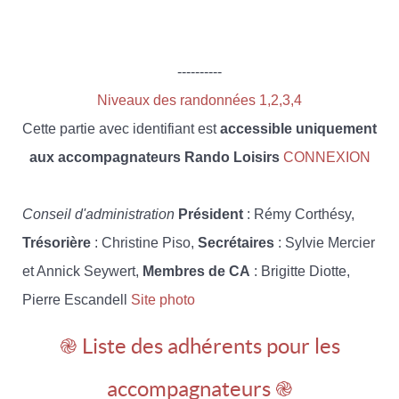
----------
Niveaux des randonnées 1,2,3,4
Cette partie avec identifiant est
accessible uniquement
aux accompagnateurs Rando Loisirs
CONNEXION
Conseil d'administration
Président
: Rémy Corthésy,
Trésorière
: Christine Piso,
Secrétaires
: Sylvie Mercier
et Annick Seywert,
Membres de CA
: Brigitte Diotte,
Pierre Escandell
Site photo
֎ Liste des adhérents pour les
accompagnateurs ֎