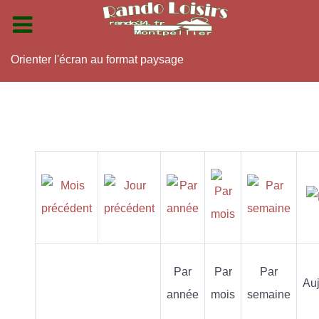
Orienter l'écran au format paysage
Par
Par
Par
Auj
année
mois
semaine