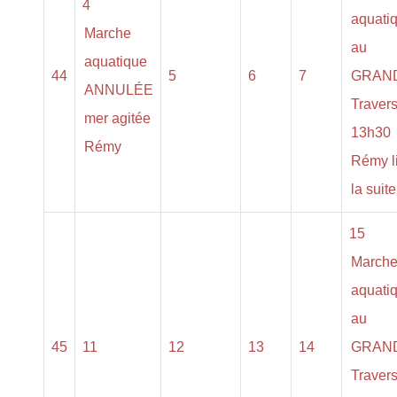
4
aquati
Marche
au
aquatique
44
5
6
7
GRAN
ANNULÉE
Traver
mer agitée
13h30
Rémy
Rémy l
la suite.
15
March
aquati
au
45
11
12
13
14
GRAN
Traver