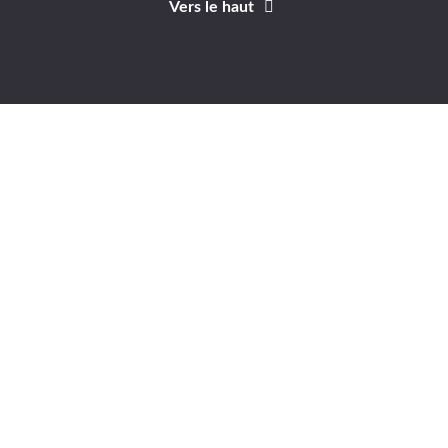
Vers le haut
Identifiant
Mot de passe
A