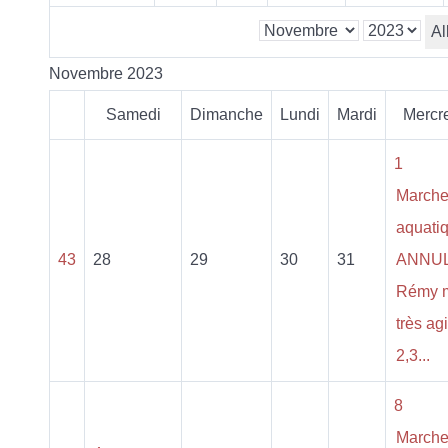
Al
Novembre 2023
Samedi
Dimanche
Lundi
Mardi
Mercr
1
March
aquati
43
28
29
30
31
ANNU
Rémy 
très ag
2,3...
8
March