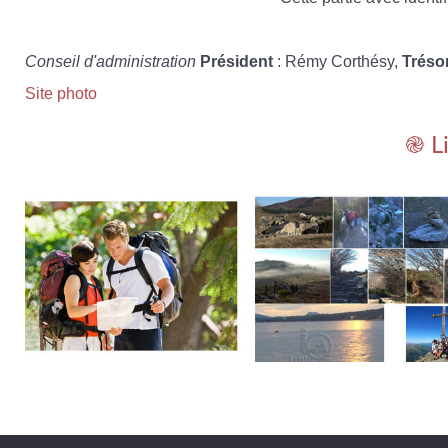
Conseil d'administration
Président
: Rémy Corthésy,
Tréso
Site photo
֎ L