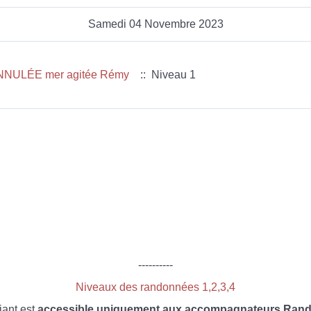
Samedi 04 Novembre 2023
ANNULÉE mer agitée Rémy
:: Niveau 1
----------
Niveaux des randonnées 1,2,3,4
iant est
accessible uniquement aux accompagnateurs Rando