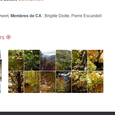
ywert,
Membres de CA
: Brigitte Diotte, Pierre Escandell
rs ֎