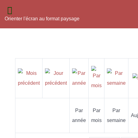
Orienter l'écran au format paysage
Par
Par
Par
Auj
année
mois
semaine