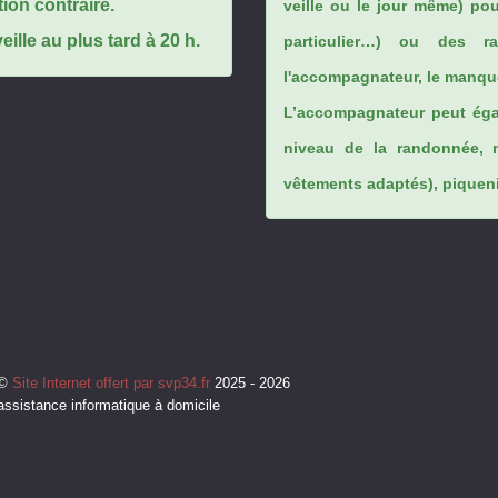
tion contraire.
veille ou le jour même) po
ille au plus tard à 20 h.
particulier…) ou des rai
l'accompagnateur, le manque
L’accompagnateur peut éga
niveau de la randonnée, 
vêtements adaptés), piqueniq
©
Site Internet offert par svp34.fr
2025 - 2026
assistance informatique à domicile