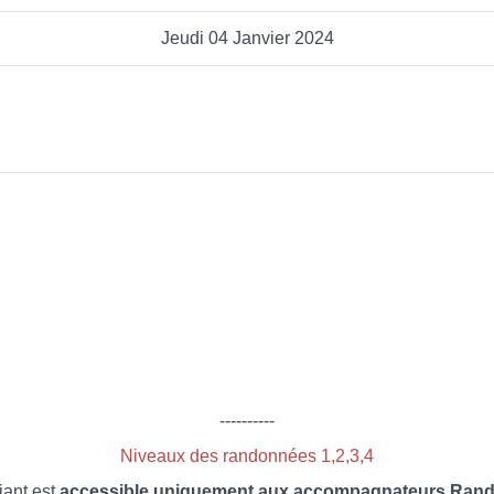
Jeudi 04 Janvier 2024
----------
Niveaux des randonnées 1,2,3,4
iant est
accessible uniquement aux accompagnateurs Rando