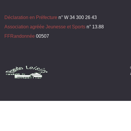
Déclaration en Préfecture
n° W 34 300 26 43
Association agréée Jeunesse et Sports
n° 13.88
FFRandonnée
00507