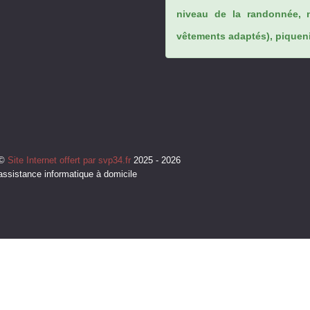
niveau de la randonnée, 
vêtements adaptés), piqueniq
©
Site Internet offert par svp34.fr
2025 - 2026
assistance informatique à domicile