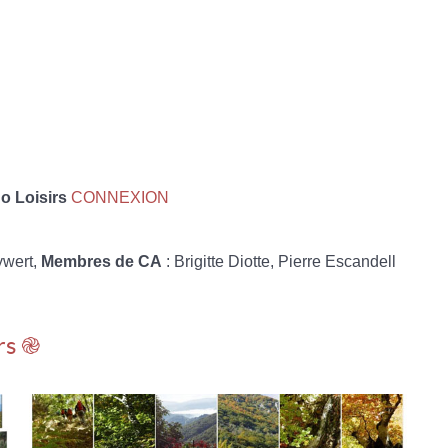
 Loisirs
CONNEXION
ywert,
Membres de CA
: Brigitte Diotte, Pierre Escandell
rs ֎