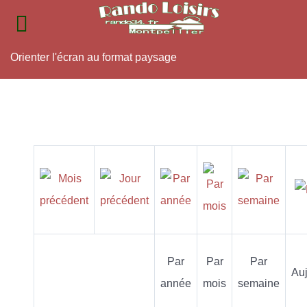
Orienter l'écran au format paysage
Par
Par
Par
Auj
année
mois
semaine