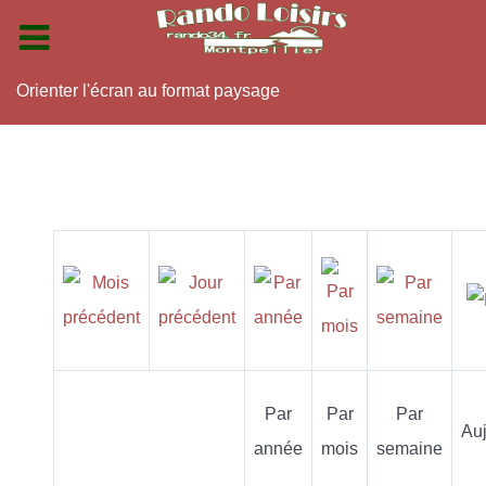
Orienter l'écran au format paysage
Par
Par
Par
Auj
année
mois
semaine