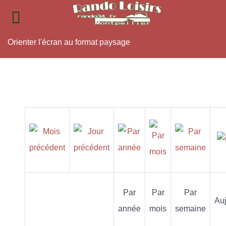
Orienter l'écran au format paysage
Par
Par
Par
Auj
année
mois
semaine