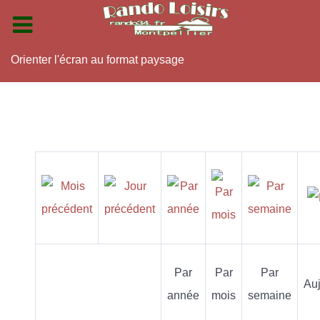
Orienter l'écran au format paysage
Par
Par
Par
Auj
année
mois
semaine