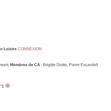
 Loisirs
CONNEXION
ywert,
Membres de CA
: Brigitte Diotte, Pierre Escandell
rs ֎