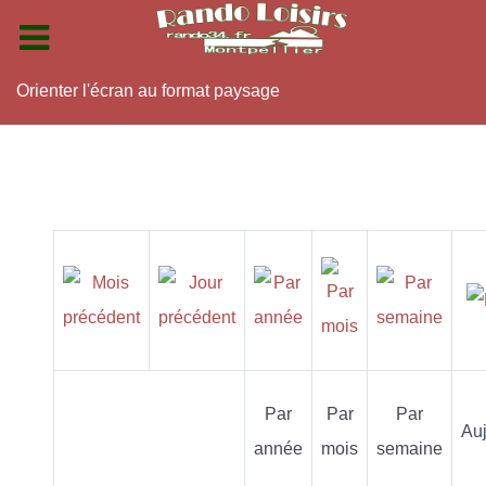
Orienter l'écran au format paysage
Par
Par
Par
Auj
année
mois
semaine