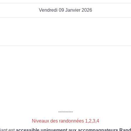
Vendredi 09 Janvier 2026
----------
Niveaux des randonnées 1,2,3,4
iant est
accessible uniquement aux accompagnateurs Rando