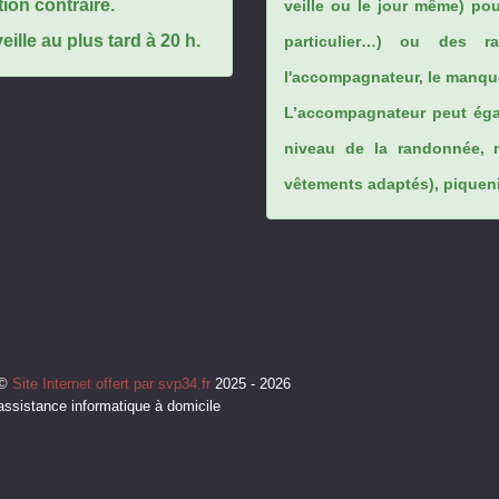
tion contraire.
veille ou le jour même) po
ille au plus tard à 20 h.
particulier…) ou des rai
l'accompagnateur, le manque
L’accompagnateur peut éga
niveau de la randonnée, 
vêtements adaptés), piqueniq
©
Site Internet offert par svp34.fr
2025 - 2026
assistance informatique à domicile