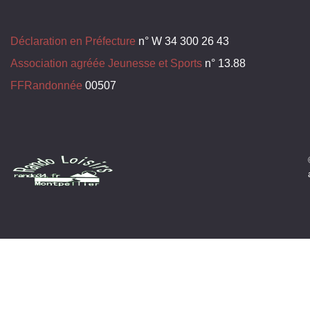
Déclaration en Préfecture
n° W 34 300 26 43
Association agréée Jeunesse et Sports
n° 13.88
FFRandonnée
00507