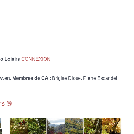
 Loisirs
CONNEXION
ywert,
Membres de CA
: Brigitte Diotte, Pierre Escandell
rs ֎