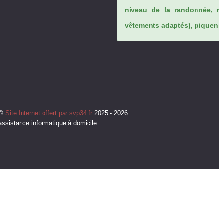
niveau de la randonnée, 
vêtements adaptés), piqueniq
©
Site Internet offert par svp34.fr
2025 - 2026
assistance informatique à domicile