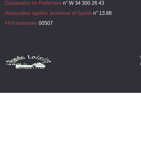
Déclaration en Préfecture
n° W 34 300 26 43
Association agréée Jeunesse et Sports
n° 13.88
FFRandonnée
00507