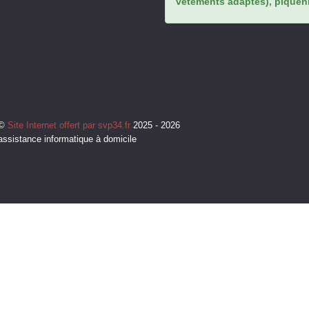
vêtements adaptés), piqueniq
©
Site Internet offert par svp34.fr
2025 - 2026
assistance informatique à domicile