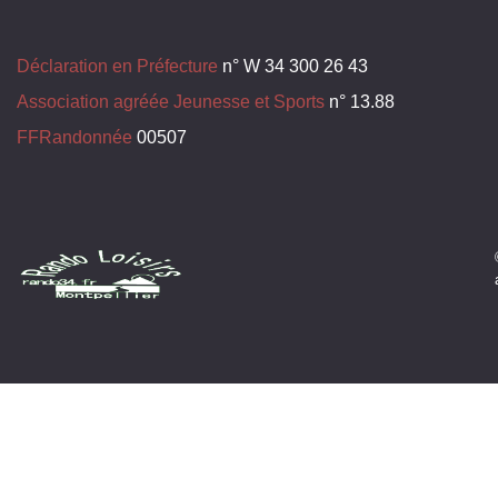
Déclaration en Préfecture
n° W 34 300 26 43
Association agréée Jeunesse et Sports
n° 13.88
FFRandonnée
00507