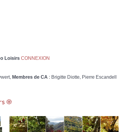
 Loisirs
CONNEXION
ywert,
Membres de CA
: Brigitte Diotte, Pierre Escandell
rs ֎