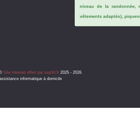
niveau de la randonnée, 
vêtements adaptés), piqueniq
©
Site Internet offert par svp34.fr
2025 - 2026
assistance informatique à domicile